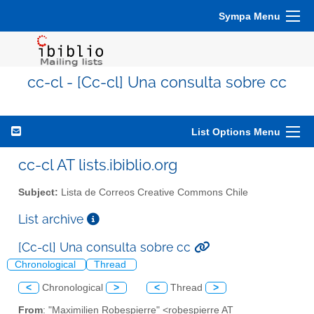
Sympa Menu
cc-cl - [Cc-cl] Una consulta sobre cc
List Options Menu
cc-cl AT lists.ibiblio.org
Subject:
Lista de Correos Creative Commons Chile
List archive
[Cc-cl] Una consulta sobre cc
Chronological
Thread
<
Chronological
>
<
Thread
>
From
: "Maximilien Robespierre" <robespierre AT