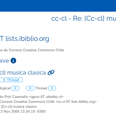
cc-cl - Re: [Cc-cl] m
T lists.ibiblio.org
ta de Correos Creative Commons Chile
chive
-cl] musica clasica
l
Thread
logical
>
<
Thread
>
án Poó Caamaño <gpoo AT ubiobio.cl>
 Correos Creative Commons Chile <cc-cl AT lists.ibiblio.org>
: [Cc-cl] musica clasica
13 Nov 2006 13:34:19 -0300