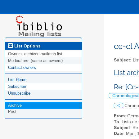
cc-cl A
List Options
Owners:
archived-mailman-list
Subject:
Lis
Moderators:
(same as owners)
Contact owners
List ar
List Home
Re: [Cc
Subscribe
Unsubscribe
Chronologica
Archive
<
Chrono
Post
From
: Germ
To
: Lista de
Subject
: Re
Date
: Mon, 