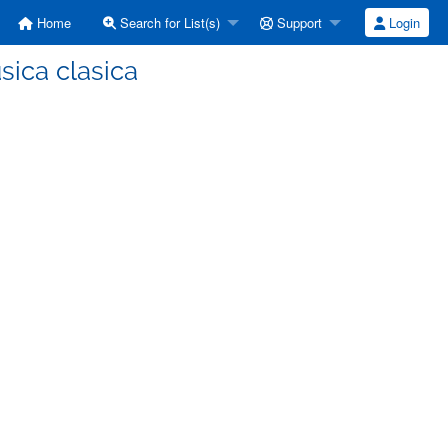
Home
Search for List(s)
Support
Login
usica clasica