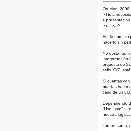
On Mon, 2006-1
>
Hola necesito
>
presentación 
>
utilizar?
Es de dominio p
hacerlo sin ped
No obstante, l
interpretación (
orquesta de St.
sello XYZ, está
Si cuentas con
podrías hacerlo
caso de un CD
Dependiendo de 
"Uso justo"... 
nuestra legislac
Ten presente, 