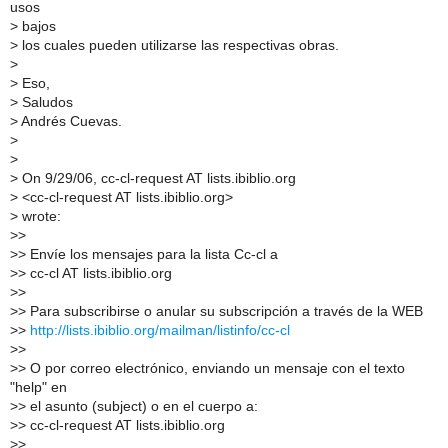
usos
>
bajos
>
los cuales pueden utilizarse las respectivas obras.
>
>
Eso,
>
Saludos
>
Andrés Cuevas.
>
>
>
On 9/29/06, cc-cl-request AT lists.ibiblio.org
>
<cc-cl-request AT lists.ibiblio.org>
>
wrote:
>
>
>
> Envíe los mensajes para la lista Cc-cl a
>
> cc-cl AT lists.ibiblio.org
>
>
>
> Para subscribirse o anular su subscripción a través de la WEB
>
>
http://lists.ibiblio.org/mailman/listinfo/cc-cl
>
>
>
> O por correo electrónico, enviando un mensaje con el texto
"help" en
>
> el asunto (subject) o en el cuerpo a:
>
> cc-cl-request AT lists.ibiblio.org
>
>