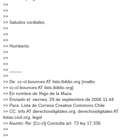
>
>
>
>
>
>
>
> Saludos cordiales,
>
>
>
>
>
>
>
> Humberto
>
>
>
>
>
>
>
> _____
>
>
>
> De: cc-cl-bounces AT lists.ibiblio.org [mailto:
>
> cc-cl-bounces AT lists.ibiblio.org]
>
> En nombre de Iñigo de la Maza
>
> Enviado el: viernes, 29 de septiembre de 2006 11:44
>
> Para: Lista de Correos Creative Commons Chile
>
> CC: info AT derechosdigitales.org; derechosdigitales AT
listas.csol.org; legal
>
> Asunto: Re: [Cc-cl] Consulta art. 73 ley 17.336
>
>
>
>