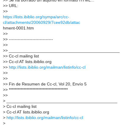
>
> Se ha borrado un adjunto en formato HTML...
>
> URL:
>
>
https://lists.ibiblio.org/sympa/arc/cc-
cl/attachments/20060929/7cee92db/attac
hment-0001.htm
>
>
>
> ------------------------------
>
>
>
> _______________________________________________
>
> Cc-cl mailing list
>
> Cc-cl AT lists.ibiblio.org
>
>
http://lists.ibiblio.org/mailman/listinfo/cc-cl
>
>
>
>
>
> Fin de Resumen de Cc-cl, Vol 20, Envío 5
>
> ****************************************
>
>
>
_______________________________________________
>
Cc-cl mailing list
>
Cc-cl AT lists.ibiblio.org
>
http://lists.ibiblio.org/mailman/listinfo/cc-cl
>