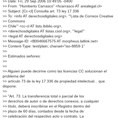
>
> Date: Fri, 29 Sep 2006 10:49:05 -0400
>
> From: "Humberto Carrasco" <hcarrasco AT arealegal.cl>
>
> Subject: [Cc-cl] Consulta art. 73 ley 17.336
>
> To: <info AT derechosdigitales.org>, "'Lista de Correos Creative
>
> Commons
>
> Chile'" <cc-cl AT lists.ibiblio.org>,
>
> <derechosdigitales AT listas.csol.org>, "'legal'"
>
> <legal AT derechosdigitales.org>
>
> Message-ID: <B0046667575 AT morpheus.latlink.net>
>
> Content-Type: text/plain; charset="iso-8859-1"
>
>
>
> Estimados señores:
>
>
>
>
>
> Alguien puede decirme como las licencias CC solucionan el
problema del
>
> artículo 73 de la ley 17.336 de propiedad intelectual... que
dispone:
>
>
>
> "Art. 73. La transferencia total o parcial de los
>
> derechos de autor o de derechos conexos, a cualquier
>
> título, deberá inscribirse en el Registro dentro del
>
> plazo de 60 días, contados desde la fecha de
>
> celebración del respectivo acto o contrato. La