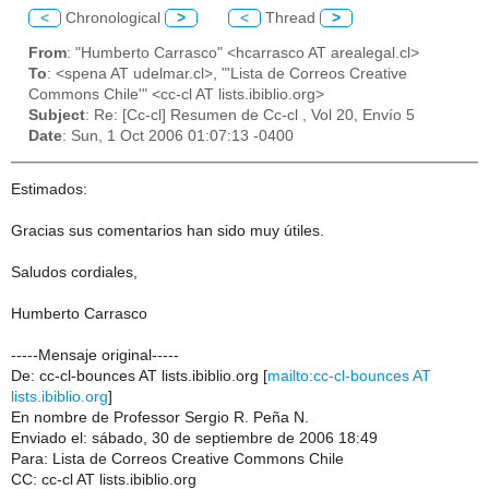
<
Chronological
>
<
Thread
>
From
: "Humberto Carrasco" <hcarrasco AT arealegal.cl>
To
: <spena AT udelmar.cl>, "'Lista de Correos Creative
Commons Chile'" <cc-cl AT lists.ibiblio.org>
Subject
: Re: [Cc-cl] Resumen de Cc-cl , Vol 20, Envío 5
Date
: Sun, 1 Oct 2006 01:07:13 -0400
Estimados:
Gracias sus comentarios han sido muy útiles.
Saludos cordiales,
Humberto Carrasco
-----Mensaje original-----
De: cc-cl-bounces AT lists.ibiblio.org [
mailto:cc-cl-bounces AT
lists.ibiblio.org
]
En nombre de Professor Sergio R. Peña N.
Enviado el: sábado, 30 de septiembre de 2006 18:49
Para: Lista de Correos Creative Commons Chile
CC: cc-cl AT lists.ibiblio.org