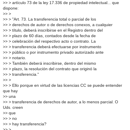
>
> > artículo 73 de la ley 17.336 de propiedad intelectual... que
dispone:
>
> >
>
> > "Art. 73. La transferencia total o parcial de los
>
> > derechos de autor o de derechos conexos, a cualquier
>
> > título, deberá inscribirse en el Registro dentro del
>
> > plazo de 60 días, contados desde la fecha de
>
> > celebración del respectivo acto o contrato. La
>
> > transferencia deberá efectuarse por instrumento
>
> > público o por instrumento privado autorizado ante
>
> > notario.
>
> > También deberá inscribirse, dentro del mismo
>
> > plazo, la resolución del contrato que originó la
>
> > transferencia."
>
> >
>
> > Ello porque en virtud de las licencias CC se puede entender
que hay
>
> una
>
> > transferencia de derechos de autor, a lo menos parcial. O
Uds. creen
>
> que
>
> > no
>
> > hay transferencia?
>
> >