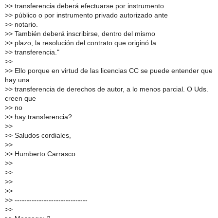
>
> transferencia deberá efectuarse por instrumento
>
> público o por instrumento privado autorizado ante
>
> notario.
>
> También deberá inscribirse, dentro del mismo
>
> plazo, la resolución del contrato que originó la
>
> transferencia."
>
>
>
> Ello porque en virtud de las licencias CC se puede entender que
hay una
>
> transferencia de derechos de autor, a lo menos parcial. O Uds.
creen que
>
> no
>
> hay transferencia?
>
>
>
> Saludos cordiales,
>
>
>
> Humberto Carrasco
>
>
>
>
>
>
>
>
>
> ------------------------------
>
>