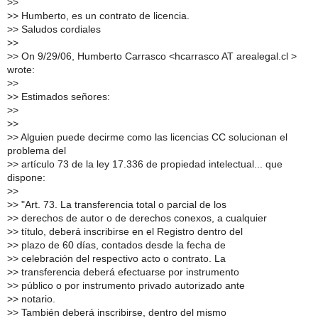
>
>
>
> Humberto, es un contrato de licencia.
>
> Saludos cordiales
>
>
>
> On 9/29/06, Humberto Carrasco <hcarrasco AT arealegal.cl >
wrote:
>
>
>
> Estimados señores:
>
>
>
>
>
> Alguien puede decirme como las licencias CC solucionan el
problema del
>
> artículo 73 de la ley 17.336 de propiedad intelectual... que
dispone:
>
>
>
> "Art. 73. La transferencia total o parcial de los
>
> derechos de autor o de derechos conexos, a cualquier
>
> título, deberá inscribirse en el Registro dentro del
>
> plazo de 60 días, contados desde la fecha de
>
> celebración del respectivo acto o contrato. La
>
> transferencia deberá efectuarse por instrumento
>
> público o por instrumento privado autorizado ante
>
> notario.
>
> También deberá inscribirse, dentro del mismo