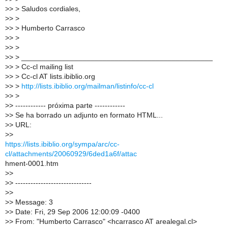
>
> > Saludos cordiales,
>
> >
>
> > Humberto Carrasco
>
> >
>
> >
>
> > _______________________________________________
>
> > Cc-cl mailing list
>
> > Cc-cl AT lists.ibiblio.org
>
> >
http://lists.ibiblio.org/mailman/listinfo/cc-cl
>
> >
>
> ------------ próxima parte ------------
>
> Se ha borrado un adjunto en formato HTML...
>
> URL:
>
>
https://lists.ibiblio.org/sympa/arc/cc-
cl/attachments/20060929/6ded1a6f/attac
hment-0001.htm
>
>
>
> ------------------------------
>
>
>
> Message: 3
>
> Date: Fri, 29 Sep 2006 12:00:09 -0400
>
> From: "Humberto Carrasco" <hcarrasco AT arealegal.cl>