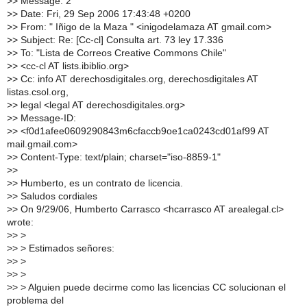
>
> Message: 2
>
> Date: Fri, 29 Sep 2006 17:43:48 +0200
>
> From: " Iñigo de la Maza " <inigodelamaza AT gmail.com>
>
> Subject: Re: [Cc-cl] Consulta art. 73 ley 17.336
>
> To: "Lista de Correos Creative Commons Chile"
>
> <cc-cl AT lists.ibiblio.org>
>
> Cc: info AT derechosdigitales.org, derechosdigitales AT
listas.csol.org,
>
> legal <legal AT derechosdigitales.org>
>
> Message-ID:
>
> <f0d1afee0609290843m6cfaccb9oe1ca0243cd01af99 AT
mail.gmail.com>
>
> Content-Type: text/plain; charset="iso-8859-1"
>
>
>
> Humberto, es un contrato de licencia.
>
> Saludos cordiales
>
> On 9/29/06, Humberto Carrasco <hcarrasco AT arealegal.cl>
wrote:
>
> >
>
> > Estimados señores:
>
> >
>
> >
>
> > Alguien puede decirme como las licencias CC solucionan el
problema del