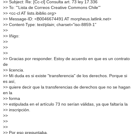
>
> Subject: Re: [Cc-cl] Consulta art. 73 ley 17.336
>
> To: "'Lista de Correos Creative Commons Chile'"
>
> <cc-cl AT lists.ibiblio.org>
>
> Message-ID: <B0046674491 AT morpheus.latlink.net>
>
> Content-Type: text/plain; charset="iso-8859-1"
>
>
>
> Iñigo:
>
>
>
>
>
>
>
> Gracias por responder. Estoy de acuerdo en que es un contrato
de
>
> licencia.
>
> Mi duda es si existe "transferencia" de los derechos. Porque si
es así,
>
> quiere decir que la transferencias de derechos que no se hagan
en la
>
> forma
>
> estipulada en el artículo 73 no serían válidas, ya que faltaría la
>
> inscripción.
>
>
>
>
>
>
>
> Por eso preguntaba.