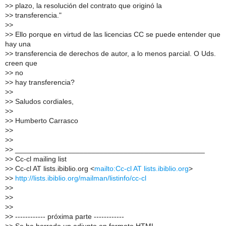
>
> plazo, la resolución del contrato que originó la
>
> transferencia."
>
>
>
> Ello porque en virtud de las licencias CC se puede entender que
hay una
>
> transferencia de derechos de autor, a lo menos parcial. O Uds.
creen que
>
> no
>
> hay transferencia?
>
>
>
> Saludos cordiales,
>
>
>
> Humberto Carrasco
>
>
>
>
>
> _______________________________________________
>
> Cc-cl mailing list
>
> Cc-cl AT lists.ibiblio.org <
mailto:Cc-cl AT lists.ibiblio.org
>
>
>
http://lists.ibiblio.org/mailman/listinfo/cc-cl
>
>
>
>
>
>
>
> ------------ próxima parte ------------