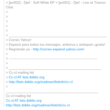
> [pn002] - Djef - Soft White EP + [pn001] - Djef - Live at Trianon
Club.
>
>
>
>
>
> __________________________________________________
> Correo Yahoo!
> Espacio para todos tus mensajes, antivirus y antispam ¡gratis!
> Regístrate ya -
http://correo.espanol.yahoo.com/
>
> ------------------------------------------------------------------------
>
> _______________________________________________
> Cc-cl mailing list
>
Cc-cl AT lists.ibiblio.org
>
http://lists.ibiblio.org/mailman/listinfo/cc-cl
>
_______________________________________________
Cc-cl mailing list
Cc-cl AT lists.ibiblio.org
http://lists.ibiblio.org/mailman/listinfo/cc-cl