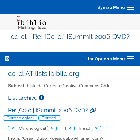
Sympa Menu
cc-cl - Re: [Cc-cl] iSummit 2006 DVD?
List Options Menu
cc-cl AT lists.ibiblio.org
Subject:
Lista de Correos Creative Commons Chile
List archive
Re: [Cc-cl] iSummit 2006 DVD?
Chronological
Thread
<
Chronological
>
<
Thread
>
From
: "Cesar Dubo" <cesardubo AT gmail.com>