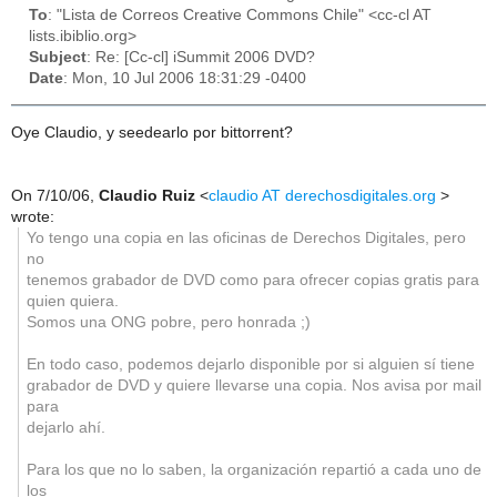
To
: "Lista de Correos Creative Commons Chile" <cc-cl AT
lists.ibiblio.org>
Subject
: Re: [Cc-cl] iSummit 2006 DVD?
Date
: Mon, 10 Jul 2006 18:31:29 -0400
Oye Claudio, y seedearlo por bittorrent?
On 7/10/06,
Claudio Ruiz
<
claudio AT derechosdigitales.org
>
wrote:
Yo tengo una copia en las oficinas de Derechos Digitales, pero
no
tenemos grabador de DVD como para ofrecer copias gratis para
quien quiera.
Somos una ONG pobre, pero honrada ;)
En todo caso, podemos dejarlo disponible por si alguien sí tiene
grabador de DVD y quiere llevarse una copia. Nos avisa por mail
para
dejarlo ahí.
Para los que no lo saben, la organización repartió a cada uno de
los