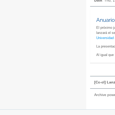
Date
: Thu, 
Anuario
El próximo j
lanzará el 
Universidad 
La presentac
Al igual que
[Cc-cl] La
Archive pow