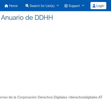
Home
Search for List(s)
Support
Login
to Anuario de DDHH
 Correo de la Corporación Derechos Digitales <derechosdigitales AT