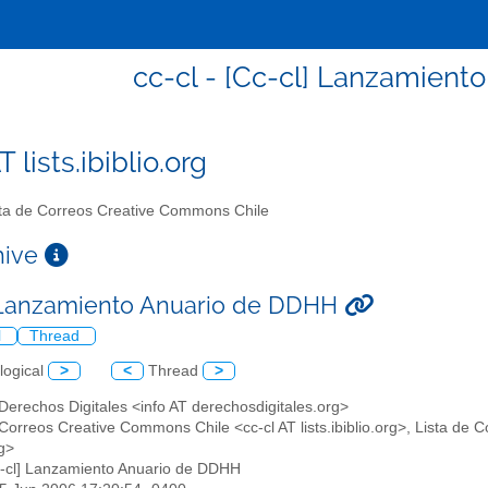
cc-cl - [Cc-cl] Lanzamien
T lists.ibiblio.org
ta de Correos Creative Commons Chile
chive
 Lanzamiento Anuario de DDHH
l
Thread
logical
>
<
Thread
>
erechos Digitales <info AT derechosdigitales.org>
 Correos Creative Commons Chile <cc-cl AT lists.ibiblio.org>, Lista de
rg>
c-cl] Lanzamiento Anuario de DDHH