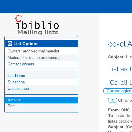
cc-cl A
List Options
Owners:
archived-mailman-list
Subject:
Lis
Moderators:
(same as owners)
Contact owners
List ar
List Home
[Cc-cl]
Subscribe
Unsubscribe
Chronologica
Archive
<
Chrono
Post
From
: ONG D
To
: Lista de
listas.csol.o
Subject
: [C