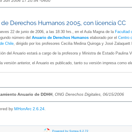
15 Jun 2006 17:20:54 -0400
 de Derechos Humanos 2005, con licencia CC
ueves 22 de junio de 2006, a las 18:30 hrs., en el Aula Magna de la
Facultad 
segundo número del
Anuario de Derechos Humanos
elaborado por el
Centro 
de Chile
, dirigido por los profesores Cecilia Medina Quiroga y José Zalaquett
ión del Anuario estará a cargo de la profesora y Ministra de Estado Paulina V
 la versión anterior, el Anuario es publicado, tanto su versión impresa como e
nzamiento Anuario de DDHH
,
ONG Derechos Digitales, 06/15/2006
ered by
MHonArc 2.6.24
.
Powered by Sympa 6.2.72