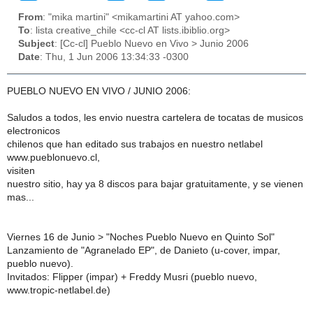
From
: "mika martini" <mikamartini AT yahoo.com>
To
: lista creative_chile <cc-cl AT lists.ibiblio.org>
Subject
: [Cc-cl] Pueblo Nuevo en Vivo > Junio 2006
Date
: Thu, 1 Jun 2006 13:34:33 -0300
PUEBLO NUEVO EN VIVO / JUNIO 2006:
Saludos a todos, les envio nuestra cartelera de tocatas de musicos
electronicos
chilenos que han editado sus trabajos en nuestro netlabel
www.pueblonuevo.cl,
visiten
nuestro sitio, hay ya 8 discos para bajar gratuitamente, y se vienen
mas...
Viernes 16 de Junio > "Noches Pueblo Nuevo en Quinto Sol"
Lanzamiento de "Agranelado EP", de Danieto (u-cover, impar,
pueblo nuevo).
Invitados: Flipper (impar) + Freddy Musri (pueblo nuevo,
www.tropic-netlabel.de)