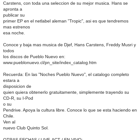
Carstens, con toda una seleccion de su mejor musica. Hans se
apronta a
publicar su
primer EP en el netlabel aleman "Tropic", asi es que tendremos
mas estrenos
esa noche.
Conoce y baja mas musica de Djef, Hans Carstens, Freddy Musri y
todos
los discos de Pueblo Nuevo en:
www.pueblonuevo.cl/pn_site/index_catalog.htm
Recuerda: En las "Noches Pueblo Nuevo", el catalogo completo
estara a
disposicion de
quien quiera obtenerlo gratuitamente, simplemente trayendo su
CD-R, su I-Pod
o su
Pendrive. Apoya la cultura libre. Conoce lo que se esta haciendo en
Chile.
Ven al
nuevo Club Quinto Sol.
OTRAS FECHAS / LIVE-ACT / EN VIVO: