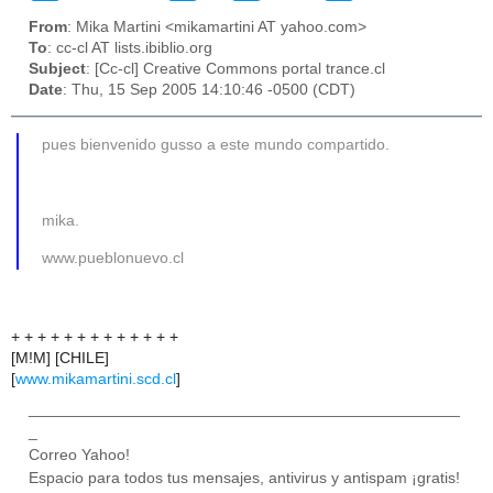
From
: Mika Martini <mikamartini AT yahoo.com>
To
: cc-cl AT lists.ibiblio.org
Subject
: [Cc-cl] Creative Commons portal trance.cl
Date
: Thu, 15 Sep 2005 14:10:46 -0500 (CDT)
pues bienvenido gusso a este mundo compartido.
mika.
www.pueblonuevo.cl
+ + + + + + + + + + + + +
[M!M] [CHILE]
[
www.mikamartini.scd.cl
]
_________________________________________________
_
Correo Yahoo!
Espacio para todos tus mensajes, antivirus y antispam ¡gratis!