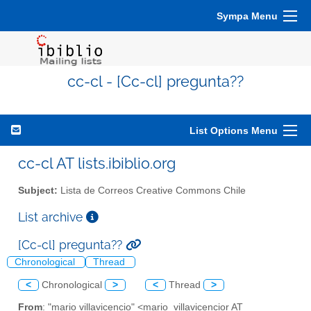
Sympa Menu
cc-cl - [Cc-cl] pregunta??
List Options Menu
cc-cl AT lists.ibiblio.org
Subject:
Lista de Correos Creative Commons Chile
List archive
[Cc-cl] pregunta??
Chronological
Thread
<
Chronological
>
<
Thread
>
From
: "mario villavicencio" <mario_villavicencior AT