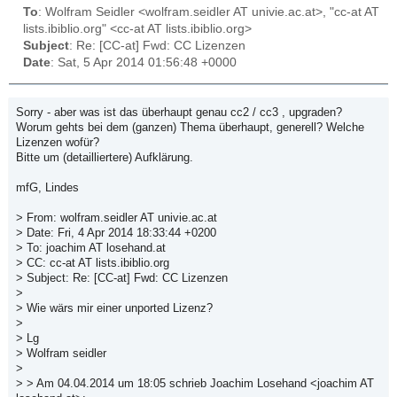
To
: Wolfram Seidler <wolfram.seidler AT univie.ac.at>, "cc-at AT
lists.ibiblio.org" <cc-at AT lists.ibiblio.org>
Subject
: Re: [CC-at] Fwd: CC Lizenzen
Date
: Sat, 5 Apr 2014 01:56:48 +0000
Sorry - aber was ist das überhaupt genau cc2 / cc3 , upgraden?
Worum gehts bei dem (ganzen) Thema überhaupt, generell? Welche
Lizenzen wofür?
Bitte um (detailliertere) Aufklärung.
mfG, Lindes
> From: wolfram.seidler AT univie.ac.at
> Date: Fri, 4 Apr 2014 18:33:44 +0200
> To: joachim AT losehand.at
> CC: cc-at AT lists.ibiblio.org
> Subject: Re: [CC-at] Fwd: CC Lizenzen
>
> Wie wärs mir einer unported Lizenz?
>
> Lg
> Wolfram seidler
>
> > Am 04.04.2014 um 18:05 schrieb Joachim Losehand <joachim AT