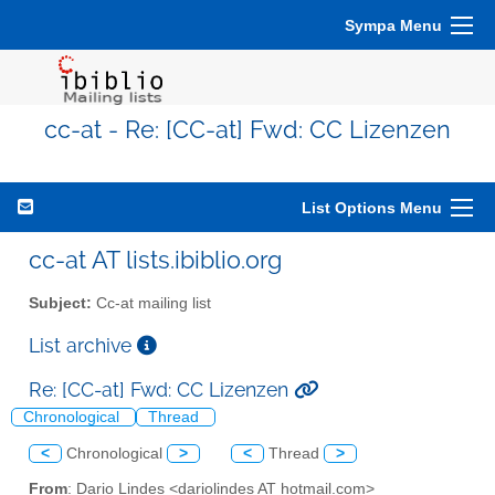
Sympa Menu
cc-at - Re: [CC-at] Fwd: CC Lizenzen
List Options Menu
cc-at AT lists.ibiblio.org
Subject:
Cc-at mailing list
List archive
Re: [CC-at] Fwd: CC Lizenzen
Chronological
Thread
<
Chronological
>
<
Thread
>
From
: Dario Lindes <dariolindes AT hotmail.com>