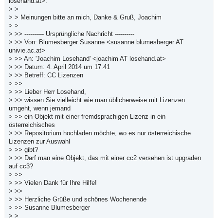
losehand.at>:
> >
> > Meinungen bitte an mich, Danke & Gruß, Joachim
> >
> >> ---------- Ursprüngliche Nachricht ----------
> >> Von: Blumesberger Susanne <susanne.blumesberger AT
univie.ac.at>
> >> An: 'Joachim Losehand' <joachim AT losehand.at>
> >> Datum: 4. April 2014 um 17:41
> >> Betreff: CC Lizenzen
> >>
> >> Lieber Herr Losehand,
> >> wissen Sie vielleicht wie man üblicherweise mit Lizenzen
umgeht, wenn jemand
> >> ein Objekt mit einer fremdsprachigen Lizenz in ein
österreichisches
> >> Repositorium hochladen möchte, wo es nur österreichische
Lizenzen zur Auswahl
> >> gibt?
> >> Darf man eine Objekt, das mit einer cc2 versehen ist upgraden
auf cc3?
> >>
> >> Vielen Dank für Ihre Hilfe!
> >>
> >> Herzliche Grüße und schönes Wochenende
> >> Susanne Blumesberger
> > _______________________________________________