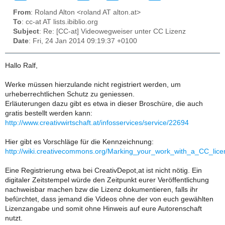
From
: Roland Alton <roland AT alton.at>
To
: cc-at AT lists.ibiblio.org
Subject
: Re: [CC-at] Videowegweiser unter CC Lizenz
Date
: Fri, 24 Jan 2014 09:19:37 +0100
Hallo Ralf,
Werke müssen hierzulande nicht registriert werden, um
urheberrechtlichen Schutz zu geniessen.
Erläuterungen dazu gibt es etwa in dieser Broschüre, die auch
gratis bestellt werden kann:
http://www.creativwirtschaft.at/infosservices/service/22694
Hier gibt es Vorschläge für die Kennzeichnung:
http://wiki.creativecommons.org/Marking_your_work_with_a_CC_lic
Eine Registrierung etwa bei CreativDepot,at ist nicht nötig. Ein
digitaler Zeitstempel würde den Zeitpunkt eurer Veröffentlichung
nachweisbar machen bzw die Lizenz dokumentieren, falls ihr
befürchtet, dass jemand die Videos ohne der von euch gewählten
Lizenzangabe und somit ohne Hinweis auf eure Autorenschaft
nutzt.