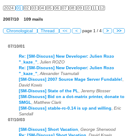
2024
01
02
03
04
05
06
07
08
09
10
11
12
2007/10 109 mails
Chronological
Thread
<<
<
page 1 / 4
>
>>
07/10/01
Re: [SM-Discuss] New Developer: Julien Rozo
"_kaze_"
,
Julien ROZO
Re: [SM-Discuss] New Developer: Julien Rozo
"_kaze_"
,
Alexander Tsamutali
[SM-Discuss] 2007 Source Mage Server Fundable!
,
David Kowis
[SM-Discuss] State of the PL
,
Jeremy Blosser
[SM-Discuss] Bid on a dot-matrix printer, donate to
SMGL
,
Matthew Clark
[SM-Discuss] stable-rc-0.14 is up and willing
,
Eric
Sandall
07/10/03
[SM-Discuss] Short Vacation
,
George Sherwood
Re: [SM-Discuss] Short Vacation
,
David Kowis