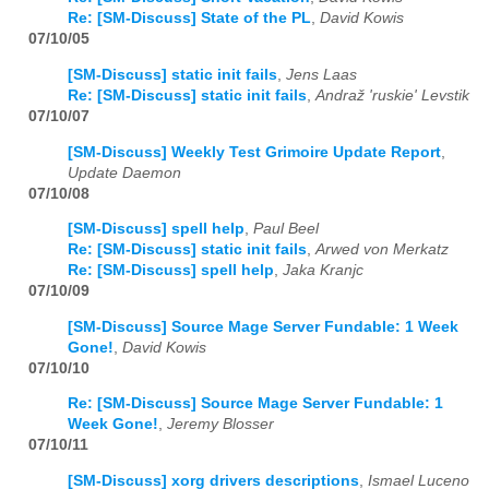
Re: [SM-Discuss] State of the PL
,
David Kowis
07/10/05
[SM-Discuss] static init fails
,
Jens Laas
Re: [SM-Discuss] static init fails
,
Andraž 'ruskie' Levstik
07/10/07
[SM-Discuss] Weekly Test Grimoire Update Report
,
Update Daemon
07/10/08
[SM-Discuss] spell help
,
Paul Beel
Re: [SM-Discuss] static init fails
,
Arwed von Merkatz
Re: [SM-Discuss] spell help
,
Jaka Kranjc
07/10/09
[SM-Discuss] Source Mage Server Fundable: 1 Week
Gone!
,
David Kowis
07/10/10
Re: [SM-Discuss] Source Mage Server Fundable: 1
Week Gone!
,
Jeremy Blosser
07/10/11
[SM-Discuss] xorg drivers descriptions
,
Ismael Luceno