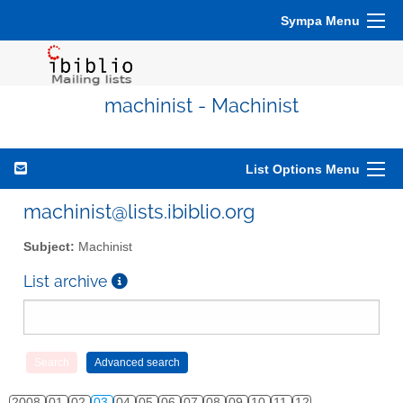
Sympa Menu
machinist - Machinist
List Options Menu
machinist@lists.ibiblio.org
Subject:
Machinist
List archive
2008
01
02
03
04
05
06
07
08
09
10
11
12