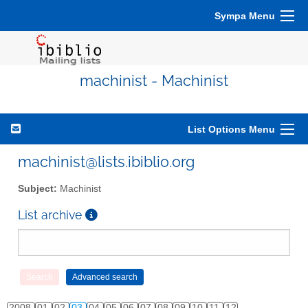
Sympa Menu
machinist - Machinist
List Options Menu
machinist@lists.ibiblio.org
Subject:
Machinist
List archive
2008
01
02
03
04
05
06
07
08
09
10
11
12